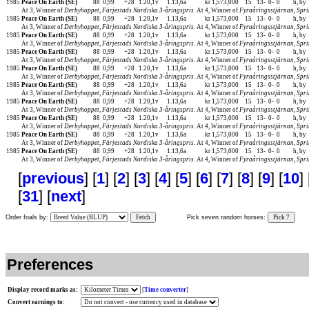
1985
Peace On Earth (SE)
88
0,99
+28
1.20,1v
1.13,6a
kr 1,573,000
15
13-
0-
0
h, by
At 3, Winner of
Derbyhoppet
,
Färjestads Nordiska 3-åringspris
. At 4, Winner of
Fyraåringsstjärnan
,
Spri
1985
Peace On Earth (SE)
88
0,99
+28
1.20,1v
1.13,6a
kr 1,573,000
15
13-
0-
0
h, by
At 3, Winner of
Derbyhoppet
,
Färjestads Nordiska 3-åringspris
. At 4, Winner of
Fyraåringsstjärnan
,
Spri
1985
Peace On Earth (SE)
88
0,99
+28
1.20,1v
1.13,6a
kr 1,573,000
15
13-
0-
0
h, by
At 3, Winner of
Derbyhoppet
,
Färjestads Nordiska 3-åringspris
. At 4, Winner of
Fyraåringsstjärnan
,
Spri
1985
Peace On Earth (SE)
88
0,99
+28
1.20,1v
1.13,6a
kr 1,573,000
15
13-
0-
0
h, by
At 3, Winner of
Derbyhoppet
,
Färjestads Nordiska 3-åringspris
. At 4, Winner of
Fyraåringsstjärnan
,
Spri
1985
Peace On Earth (SE)
88
0,99
+28
1.20,1v
1.13,6a
kr 1,573,000
15
13-
0-
0
h, by
At 3, Winner of
Derbyhoppet
,
Färjestads Nordiska 3-åringspris
. At 4, Winner of
Fyraåringsstjärnan
,
Spri
1985
Peace On Earth (SE)
88
0,99
+28
1.20,1v
1.13,6a
kr 1,573,000
15
13-
0-
0
h, by
At 3, Winner of
Derbyhoppet
,
Färjestads Nordiska 3-åringspris
. At 4, Winner of
Fyraåringsstjärnan
,
Spri
1985
Peace On Earth (SE)
88
0,99
+28
1.20,1v
1.13,6a
kr 1,573,000
15
13-
0-
0
h, by
At 3, Winner of
Derbyhoppet
,
Färjestads Nordiska 3-åringspris
. At 4, Winner of
Fyraåringsstjärnan
,
Spri
1985
Peace On Earth (SE)
88
0,99
+28
1.20,1v
1.13,6a
kr 1,573,000
15
13-
0-
0
h, by
At 3, Winner of
Derbyhoppet
,
Färjestads Nordiska 3-åringspris
. At 4, Winner of
Fyraåringsstjärnan
,
Spri
1985
Peace On Earth (SE)
88
0,99
+28
1.20,1v
1.13,6a
kr 1,573,000
15
13-
0-
0
h, by
At 3, Winner of
Derbyhoppet
,
Färjestads Nordiska 3-åringspris
. At 4, Winner of
Fyraåringsstjärnan
,
Spri
1985
Peace On Earth (SE)
88
0,99
+28
1.20,1v
1.13,6a
kr 1,573,000
15
13-
0-
0
h, by
At 3, Winner of
Derbyhoppet
,
Färjestads Nordiska 3-åringspris
. At 4, Winner of
Fyraåringsstjärnan
,
Spri
[
previous
] [
1
] [
2
] [
3
] [
4
] [
5
] [
6
] [
7
] [
8
] [
9
] [
10
] 
[
31
] [
next
]
Order foals by:
Fetch
Pick seven random horses:
Pick 7
Preferences
Display record marks as:
[
Time converter
]
Convert earnings to: