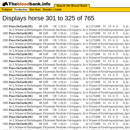
Search the Blood Bank
Pedigree
Production
Sire Stats
Breeder's Guide
Displays horse 301 to 325 of 765
1985
Peace On Earth (SE)
88
0,99
+28
1.20,1v
1.13,6a
kr 1,573,000
15
13-
0-
0
h, by
At 3, Winner of
Derbyhoppet
,
Färjestads Nordiska 3-åringspris
. At 4, Winner of
Fyraåringsstjärnan
,
Spri
1985
Peace On Earth (SE)
88
0,99
+28
1.20,1v
1.13,6a
kr 1,573,000
15
13-
0-
0
h, by
At 3, Winner of
Derbyhoppet
,
Färjestads Nordiska 3-åringspris
. At 4, Winner of
Fyraåringsstjärnan
,
Spri
1985
Peace On Earth (SE)
88
0,99
+28
1.20,1v
1.13,6a
kr 1,573,000
15
13-
0-
0
h, by
At 3, Winner of
Derbyhoppet
,
Färjestads Nordiska 3-åringspris
. At 4, Winner of
Fyraåringsstjärnan
,
Spri
1985
Peace On Earth (SE)
88
0,99
+28
1.20,1v
1.13,6a
kr 1,573,000
15
13-
0-
0
h, by
At 3, Winner of
Derbyhoppet
,
Färjestads Nordiska 3-åringspris
. At 4, Winner of
Fyraåringsstjärnan
,
Spri
1985
Peace On Earth (SE)
88
0,99
+28
1.20,1v
1.13,6a
kr 1,573,000
15
13-
0-
0
h, by
At 3, Winner of
Derbyhoppet
,
Färjestads Nordiska 3-åringspris
. At 4, Winner of
Fyraåringsstjärnan
,
Spri
1985
Peace On Earth (SE)
88
0,99
+28
1.20,1v
1.13,6a
kr 1,573,000
15
13-
0-
0
h, by
At 3, Winner of
Derbyhoppet
,
Färjestads Nordiska 3-åringspris
. At 4, Winner of
Fyraåringsstjärnan
,
Spri
1985
Peace On Earth (SE)
88
0,99
+28
1.20,1v
1.13,6a
kr 1,573,000
15
13-
0-
0
h, by
At 3, Winner of
Derbyhoppet
,
Färjestads Nordiska 3-åringspris
. At 4, Winner of
Fyraåringsstjärnan
,
Spri
1985
Peace On Earth (SE)
88
0,99
+28
1.20,1v
1.13,6a
kr 1,573,000
15
13-
0-
0
h, by
At 3, Winner of
Derbyhoppet
,
Färjestads Nordiska 3-åringspris
. At 4, Winner of
Fyraåringsstjärnan
,
Spri
1985
Peace On Earth (SE)
88
0,99
+28
1.20,1v
1.13,6a
kr 1,573,000
15
13-
0-
0
h, by
At 3, Winner of
Derbyhoppet
,
Färjestads Nordiska 3-åringspris
. At 4, Winner of
Fyraåringsstjärnan
,
Spri
1985
Peace On Earth (SE)
88
0,99
+28
1.20,1v
1.13,6a
kr 1,573,000
15
13-
0-
0
h, by
At 3, Winner of
Derbyhoppet
,
Färjestads Nordiska 3-åringspris
. At 4, Winner of
Fyraåringsstjärnan
,
Spri
1985
Peace On Earth (SE)
88
0,99
+28
1.20,1v
1.13,6a
kr 1,573,000
15
13-
0-
0
h, by
At 3, Winner of
Derbyhoppet
,
Färjestads Nordiska 3-åringspris
. At 4, Winner of
Fyraåringsstjärnan
,
Spri
1985
Peace On Earth (SE)
88
0,99
+28
1.20,1v
1.13,6a
kr 1,573,000
15
13-
0-
0
h, by
At 3, Winner of
Derbyhoppet
,
Färjestads Nordiska 3-åringspris
. At 4, Winner of
Fyraåringsstjärnan
,
Spri
1985
Peace On Earth (SE)
88
0,99
+28
1.20,1v
1.13,6a
kr 1,573,000
15
13-
0-
0
h, by
At 3, Winner of
Derbyhoppet
,
Färjestads Nordiska 3-åringspris
. At 4, Winner of
Fyraåringsstjärnan
,
Spri
1985
Peace On Earth (SE)
88
0,99
+28
1.20,1v
1.13,6a
kr 1,573,000
15
13-
0-
0
h, by
At 3, Winner of
Derbyhoppet
,
Färjestads Nordiska 3-åringspris
. At 4, Winner of
Fyraåringsstjärnan
,
Spri
1985
Peace On Earth (SE)
88
0,99
+28
1.20,1v
1.13,6a
kr 1,573,000
15
13-
0-
0
h, by
At 3, Winner of
Derbyhoppet
,
Färjestads Nordiska 3-åringspris
. At 4, Winner of
Fyraåringsstjärnan
,
Spri