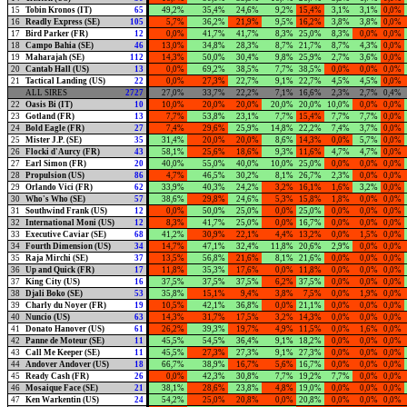
15
Tobin Kronos (IT)
65
49,2%
35,4%
24,6%
9,2%
15,4%
3,1%
3,1%
0,0%
16
Readly Express (SE)
105
5,7%
36,2%
21,9%
9,5%
16,2%
3,8%
3,8%
0,0%
17
Bird Parker (FR)
12
0,0%
41,7%
41,7%
8,3%
25,0%
8,3%
0,0%
0,0%
18
Campo Bahia (SE)
46
13,0%
34,8%
28,3%
8,7%
21,7%
8,7%
4,3%
0,0%
19
Maharajah (SE)
112
14,3%
50,0%
30,4%
9,8%
25,9%
2,7%
3,6%
0,0%
20
Cantab Hall (US)
13
0,0%
69,2%
38,5%
7,7%
38,5%
0,0%
0,0%
0,0%
21
Tactical Landing (US)
22
0,0%
27,3%
22,7%
9,1%
22,7%
4,5%
4,5%
0,0%
ALL SIRES
2727
27,0%
33,7%
22,2%
7,1%
16,6%
2,3%
2,7%
0,4%
22
Oasis Bi (IT)
10
10,0%
20,0%
20,0%
20,0%
20,0%
10,0%
0,0%
0,0%
23
Gotland (FR)
13
7,7%
53,8%
23,1%
7,7%
15,4%
7,7%
7,7%
0,0%
24
Bold Eagle (FR)
27
7,4%
29,6%
25,9%
14,8%
22,2%
7,4%
3,7%
0,0%
25
Mister J.P. (SE)
35
31,4%
20,0%
20,0%
8,6%
14,3%
0,0%
5,7%
0,0%
26
Flocki d'Aurcy (FR)
43
58,1%
25,6%
18,6%
9,3%
11,6%
4,7%
4,7%
0,0%
27
Earl Simon (FR)
20
40,0%
55,0%
40,0%
10,0%
25,0%
0,0%
0,0%
0,0%
28
Propulsion (US)
86
4,7%
46,5%
30,2%
8,1%
26,7%
2,3%
0,0%
0,0%
29
Orlando Vici (FR)
62
33,9%
40,3%
24,2%
3,2%
16,1%
1,6%
3,2%
0,0%
30
Who's Who (SE)
57
38,6%
29,8%
24,6%
5,3%
15,8%
1,8%
0,0%
0,0%
31
Southwind Frank (US)
12
0,0%
50,0%
25,0%
0,0%
25,0%
0,0%
0,0%
0,0%
32
International Moni (US)
12
8,3%
41,7%
25,0%
0,0%
16,7%
0,0%
0,0%
0,0%
33
Executive Caviar (SE)
68
41,2%
30,9%
22,1%
4,4%
13,2%
0,0%
1,5%
0,0%
34
Fourth Dimension (US)
34
14,7%
47,1%
32,4%
11,8%
20,6%
2,9%
0,0%
0,0%
35
Raja Mirchi (SE)
37
13,5%
56,8%
21,6%
8,1%
21,6%
0,0%
0,0%
0,0%
36
Up and Quick (FR)
17
11,8%
35,3%
17,6%
0,0%
11,8%
0,0%
0,0%
0,0%
37
King City (US)
16
37,5%
37,5%
37,5%
6,2%
37,5%
0,0%
0,0%
0,0%
38
Djali Boko (SE)
53
35,8%
15,1%
9,4%
3,8%
7,5%
0,0%
1,9%
0,0%
39
Charly du Noyer (FR)
19
10,5%
42,1%
36,8%
0,0%
21,1%
0,0%
0,0%
0,0%
40
Nuncio (US)
63
14,3%
31,7%
17,5%
3,2%
14,3%
0,0%
0,0%
0,0%
41
Donato Hanover (US)
61
26,2%
39,3%
19,7%
4,9%
11,5%
0,0%
1,6%
0,0%
42
Panne de Moteur (SE)
11
45,5%
54,5%
36,4%
9,1%
18,2%
0,0%
0,0%
0,0%
43
Call Me Keeper (SE)
11
45,5%
27,3%
27,3%
9,1%
27,3%
0,0%
0,0%
0,0%
44
Andover Andover (US)
18
66,7%
38,9%
16,7%
5,6%
16,7%
0,0%
0,0%
0,0%
45
Ready Cash (FR)
26
0,0%
42,3%
30,8%
7,7%
19,2%
7,7%
0,0%
0,0%
46
Mosaique Face (SE)
21
38,1%
28,6%
23,8%
4,8%
19,0%
0,0%
0,0%
0,0%
47
Ken Warkentin (US)
24
54,2%
25,0%
20,8%
0,0%
20,8%
0,0%
0,0%
0,0%