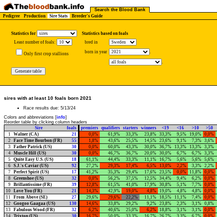
Search the Blood Bank
Pedigree
Production
Sire Stats
Breeder's Guide
Statistics for
Statistics based on foals
Least number of foals:
bred in
born in year
.
Only first crop stallions
.
sires with at least 10 foals born 2021
Race results due: 5/13/24
Colors and abbreviations [
info
]
Reorder table by clicking column headers
Sire
foals
premiers
qualifiers
starters
winners
<19
<16
>10
>50
1
Walner (CA)
21
0,0%
61,9%
33,3%
23,8%
33,3%
9,5%
19,0%
0,0%
2
Face Time Bourbon (FR)
55
1,8%
43,6%
25,5%
14,5%
23,6%
9,1%
7,3%
3,6%
3
Father Patrick (US)
30
0,0%
60,0%
43,3%
30,0%
36,7%
13,3%
13,3%
3,3%
4
Muscle Hill (US)
30
0,0%
46,7%
36,7%
20,0%
30,0%
6,7%
6,7%
3,3%
5
Quite Easy U.S. (US)
18
61,1%
44,4%
33,3%
11,1%
16,7%
5,6%
5,6%
5,6%
6
S.J.'s Caviar (US)
92
27,2%
29,3%
17,4%
6,5%
13,0%
2,2%
3,3%
2,2%
7
Perfect Spirit (US)
17
41,2%
35,3%
29,4%
17,6%
23,5%
0,0%
11,8%
0,0%
8
Greenshoe (US)
32
0,0%
56,2%
37,5%
12,5%
34,4%
9,4%
6,2%
0,0%
9
Brillantissime (FR)
39
12,8%
61,5%
41,0%
17,9%
30,8%
5,1%
7,7%
0,0%
10
Love You (FR)
21
14,3%
42,9%
19,0%
4,8%
19,0%
4,8%
4,8%
0,0%
11
From Above (SE)
27
29,6%
29,6%
22,2%
11,1%
18,5%
11,1%
7,4%
0,0%
12
Googoo Gaagaa (US)
130
14,6%
33,8%
29,2%
9,2%
23,8%
2,3%
3,1%
0,8%
13
Fabulous Wood (FR)
32
6,2%
40,6%
25,0%
6,2%
18,8%
3,1%
3,1%
0,0%
14
Trixton (US)
30
16,7%
50,0%
33,3%
16,7%
26,7%
3,3%
6,7%
0,0%