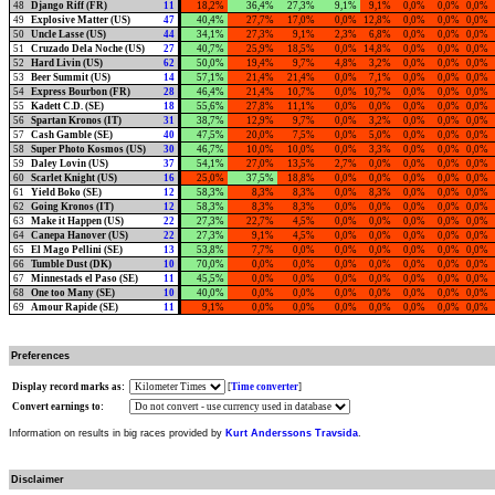
48
Django Riff (FR)
11
18,2%
36,4%
27,3%
9,1%
9,1%
0,0%
0,0%
0,0%
49
Explosive Matter (US)
47
40,4%
27,7%
17,0%
0,0%
12,8%
0,0%
0,0%
0,0%
50
Uncle Lasse (US)
44
34,1%
27,3%
9,1%
2,3%
6,8%
0,0%
0,0%
0,0%
51
Cruzado Dela Noche (US)
27
40,7%
25,9%
18,5%
0,0%
14,8%
0,0%
0,0%
0,0%
52
Hard Livin (US)
62
50,0%
19,4%
9,7%
4,8%
3,2%
0,0%
0,0%
0,0%
53
Beer Summit (US)
14
57,1%
21,4%
21,4%
0,0%
7,1%
0,0%
0,0%
0,0%
54
Express Bourbon (FR)
28
46,4%
21,4%
10,7%
0,0%
10,7%
0,0%
0,0%
0,0%
55
Kadett C.D. (SE)
18
55,6%
27,8%
11,1%
0,0%
0,0%
0,0%
0,0%
0,0%
56
Spartan Kronos (IT)
31
38,7%
12,9%
9,7%
0,0%
3,2%
0,0%
0,0%
0,0%
57
Cash Gamble (SE)
40
47,5%
20,0%
7,5%
0,0%
5,0%
0,0%
0,0%
0,0%
58
Super Photo Kosmos (US)
30
46,7%
10,0%
10,0%
0,0%
3,3%
0,0%
0,0%
0,0%
59
Daley Lovin (US)
37
54,1%
27,0%
13,5%
2,7%
0,0%
0,0%
0,0%
0,0%
60
Scarlet Knight (US)
16
25,0%
37,5%
18,8%
0,0%
0,0%
0,0%
0,0%
0,0%
61
Yield Boko (SE)
12
58,3%
8,3%
8,3%
0,0%
8,3%
0,0%
0,0%
0,0%
62
Going Kronos (IT)
12
58,3%
8,3%
8,3%
0,0%
0,0%
0,0%
0,0%
0,0%
63
Make it Happen (US)
22
27,3%
22,7%
4,5%
0,0%
0,0%
0,0%
0,0%
0,0%
64
Canepa Hanover (US)
22
27,3%
9,1%
4,5%
0,0%
0,0%
0,0%
0,0%
0,0%
65
El Mago Pellini (SE)
13
53,8%
7,7%
0,0%
0,0%
0,0%
0,0%
0,0%
0,0%
66
Tumble Dust (DK)
10
70,0%
0,0%
0,0%
0,0%
0,0%
0,0%
0,0%
0,0%
67
Minnestads el Paso (SE)
11
45,5%
0,0%
0,0%
0,0%
0,0%
0,0%
0,0%
0,0%
68
One too Many (SE)
10
40,0%
0,0%
0,0%
0,0%
0,0%
0,0%
0,0%
0,0%
69
Amour Rapide (SE)
11
9,1%
0,0%
0,0%
0,0%
0,0%
0,0%
0,0%
0,0%
Preferences
Display record marks as:
[
Time converter
]
Convert earnings to:
Information on results in big races provided by
Kurt Anderssons Travsida
.
Disclaimer