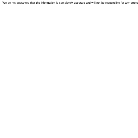
We do not guarantee that the information is completely accurate and will not be responsible for any error