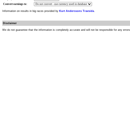
Convert earnings to:
Information on results in big races provided by
Kurt Anderssons Travsida
.
Disclaimer
We do not guarantee that the information is completely accurate and will not be responsible for any error