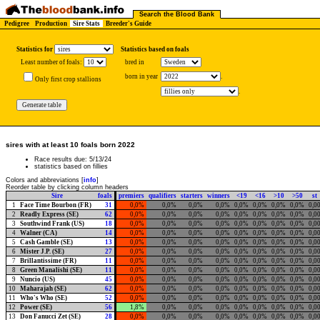
Search the Blood Bank
Pedigree
Production
Sire Stats
Breeder's Guide
Statistics for
Statistics based on foals
Least number of foals:
bred in
born in year
.
Only first crop stallions
.
sires with at least 10 foals born 2022
Race results due: 5/13/24
statistics based on fillies
Colors and abbreviations [
info
]
Reorder table by clicking column headers
Sire
foals
premiers
qualifiers
starters
winners
<19
<16
>10
>50
st
1
Face Time Bourbon (FR)
31
0,0%
0,0%
0,0%
0,0%
0,0%
0,0%
0,0%
0,0%
0,0
2
Readly Express (SE)
62
0,0%
0,0%
0,0%
0,0%
0,0%
0,0%
0,0%
0,0%
0,0
3
Southwind Frank (US)
18
0,0%
0,0%
0,0%
0,0%
0,0%
0,0%
0,0%
0,0%
0,0
4
Walner (CA)
14
0,0%
0,0%
0,0%
0,0%
0,0%
0,0%
0,0%
0,0%
0,0
5
Cash Gamble (SE)
13
0,0%
0,0%
0,0%
0,0%
0,0%
0,0%
0,0%
0,0%
0,0
6
Mister J.P. (SE)
27
0,0%
0,0%
0,0%
0,0%
0,0%
0,0%
0,0%
0,0%
0,0
7
Brillantissime (FR)
11
0,0%
0,0%
0,0%
0,0%
0,0%
0,0%
0,0%
0,0%
0,0
8
Green Manalishi (SE)
11
0,0%
0,0%
0,0%
0,0%
0,0%
0,0%
0,0%
0,0%
0,0
9
Nuncio (US)
45
0,0%
0,0%
0,0%
0,0%
0,0%
0,0%
0,0%
0,0%
0,0
10
Maharajah (SE)
62
0,0%
0,0%
0,0%
0,0%
0,0%
0,0%
0,0%
0,0%
0,0
11
Who's Who (SE)
52
0,0%
0,0%
0,0%
0,0%
0,0%
0,0%
0,0%
0,0%
0,0
12
Power (SE)
56
1,8%
0,0%
0,0%
0,0%
0,0%
0,0%
0,0%
0,0%
0,0
13
Don Fanucci Zet (SE)
28
0,0%
0,0%
0,0%
0,0%
0,0%
0,0%
0,0%
0,0%
0,0