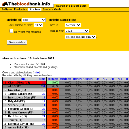
Search the Blood Bank
Pedigree
Production
Sire Stats
Breeder's Guide
Statistics for
Statistics based on foals
Least number of foals:
bred in
born in year
.
Only first crop stallions
.
sires with at least 10 foals born 2022
Race results due: 5/13/24
statistics based on colt and geldings
Colors and abbreviations [
info
]
Reorder table by clicking column headers
Sire
foals
premiers
qualifiers
starters
winners
<19
<16
>10
>50
st
1
Classic Photo (US)
20
5,0%
0,0%
0,0%
0,0%
0,0%
0,0%
0,0%
0,0%
0,0
ALL SIRES
1351
0,1%
0,0%
0,0%
0,0%
0,0%
0,0%
0,0%
0,0%
0,0
2
Greenshoe (US)
15
0,0%
0,0%
0,0%
0,0%
0,0%
0,0%
0,0%
0,0%
0,0
3
Tactical Landing (US)
20
0,0%
0,0%
0,0%
0,0%
0,0%
0,0%
0,0%
0,0%
0,0
4
International Moni (US)
13
0,0%
0,0%
0,0%
0,0%
0,0%
0,0%
0,0%
0,0%
0,0
5
Helgafell (FR)
12
0,0%
0,0%
0,0%
0,0%
0,0%
0,0%
0,0%
0,0%
0,0
6
Six Pack (US)
11
0,0%
0,0%
0,0%
0,0%
0,0%
0,0%
0,0%
0,0%
0,0
7
Fabulous Wood (FR)
25
0,0%
0,0%
0,0%
0,0%
0,0%
0,0%
0,0%
0,0%
0,0
8
Hayden Hanover (US)
22
0,0%
0,0%
0,0%
0,0%
0,0%
0,0%
0,0%
0,0%
0,0
9
Hard Livin (US)
21
0,0%
0,0%
0,0%
0,0%
0,0%
0,0%
0,0%
0,0%
0,0
10
Traders (IT)
13
0,0%
0,0%
0,0%
0,0%
0,0%
0,0%
0,0%
0,0%
0,0
11
Executive Caviar (SE)
20
0,0%
0,0%
0,0%
0,0%
0,0%
0,0%
0,0%
0,0%
0,0
12
Amaru Boko (SE)
10
0,0%
0,0%
0,0%
0,0%
0,0%
0,0%
0,0%
0,0%
0,0