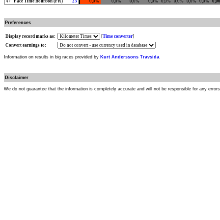
47
Face Time Bourbon (FR)
23
0,0%
0,0%
0,0%
0,0%
0,0%
0,0%
0,0%
0,0%
0,0
Preferences
Display record marks as:
[
Time converter
]
Convert earnings to:
Information on results in big races provided by
Kurt Anderssons Travsida
.
Disclaimer
We do not guarantee that the information is completely accurate and will not be responsible for any error