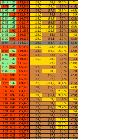
16,14
1,21
€ 13,646
110,0
100,2
35,7 %
7,1
9,71
1,67
€ 13,806
119,0
(106,0)
19,0 %
(1,8)
11,62
1,43
€ 9,131
106,0
(97,9)
28,6 %
(4,4)
15,23
1,15
€ 12,840
111,0
98,5
15,4 %
3,9
12,54
1,62
€ 10,076
116,0
(99,5)
7,7 %
(2,5)
12,53
1,63
€ 8,017
113,0
(93,6)
15,8 %
(3,6)
11,13
1,25
€ 14,210
111,0
(99,6)
18,0 %
(5,9)
11,23
1,02
€ 11,599
112,0
(102,5)
15,0 %
(2,5)
14,89
1,17
€ 10,837
109,0
98,4
5,6 %
4,2
13,20
0,97
€ 10,129
109,0
(98,1)
16,7 %
(3,2)
10,94
1,16
€ 14,520
109,0
(98,7)
19,1 %
(3,4)
9,76
1,14
€ 7,440
113,0
102,7
27,6 %
3,2
10,85
1,62
€ 10,886
108,0
(99,2)
23,1 %
(2,8)
11,08
0,38
€ 5,805
102,0
92,3
7,7 %
4,2
18,50
1,30
€ 10,869
115,0
100,0
10,0 %
3,3
12,10
1,50
€ 11,636
102,0
0,0 %
(NaN)
11,29
0,50
€ 6,500
102,0
93,4
14,3 %
4,6
14,82
1,18
€ 6,439
104,0
100,5
9,1 %
2,0
9,55
0,91
€ 7,580
104,0
(96,8)
9,1 %
(2,4)
10,63
0,68
€ 5,782
107,0
97,0
15,8 %
1,2
8,28
1,42
€ 9,812
117,0
(104,7)
30,6 %
(1,5)
9,92
0,83
€ 7,348
108,0
(96,8)
0,0 %
(4,3)
7,65
0,53
€ 4,139
105,0
97,6
23,5 %
1,4
7,85
0,92
€ 4,538
109,0
(96,4)
30,8 %
(2,0)
9,83
0,44
€ 5,314
96,0
99,3
5,6 %
3,6
8,04
0,46
€ 5,449
107,0
98,5
19,2 %
2,0
7,67
0,48
€ 4,882
102,0
(96,8)
21,4 %
(2,0)
9,31
0,69
€ 5,189
103,0
96,2
6,2 %
3,6
4,69
0,15
€ 2,154
101,0
90,6
15,4 %
2,6
7,02
0,39
€ 4,040
104,0
(96,2)
19,6 %
(2,9)
8,73
0,86
€ 4,005
108,0
(96,1)
22,7 %
(1,5)
2,90
0,10
€ 1,730
104,0
96,5
20,0 %
−2,0
8,27
0,18
€ 3,077
105,0
94,5
9,1 %
1,8
6,50
0,29
€ 3,284
103,0
97,6
14,3 %
0,1