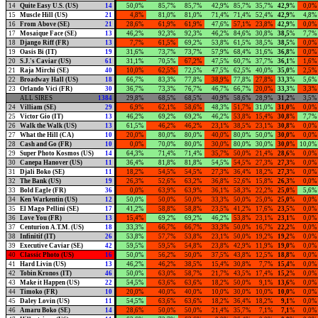
14
Quite Easy U.S. (US)
14
50,0%
85,7%
85,7%
42,9%
85,7%
35,7%
42,9
%
0,0%
15
Muscle Hill (US)
21
4,8%
81,0%
81,0%
71,4%
71,4%
52,4%
42,9
%
4,8%
16
From Above (SE)
21
28,6%
61,9%
61,9%
47,6%
57,1%
23,8%
42,9
%
0,0%
17
Mosaique Face (SE)
13
46,2%
92,3%
92,3%
46,2%
84,6%
30,8%
38,5
%
7,7%
18
Django Riff (FR)
13
7,7%
61,5%
69,2%
53,8%
61,5%
38,5%
38,5
%
0,0%
19
Oasis Bi (IT)
19
31,6%
73,7%
73,7%
57,9%
68,4%
31,6%
36,8
%
0,0%
20
S.J.'s Caviar (US)
61
31,1%
70,5%
67,2%
47,5%
60,7%
37,7%
36,1
%
1,6%
21
Raja Mirchi (SE)
40
10,0%
62,5%
72,5%
47,5%
62,5%
40,0%
35,0
%
2,5%
22
Broadway Hall (US)
18
66,7%
83,3%
77,8%
38,9%
77,8%
27,8%
33,3
%
5,6%
23
Orlando Vici (FR)
30
36,7%
73,3%
76,7%
46,7%
66,7%
20,0%
33,3
%
3,3%
ALL SIRES
1384
29,8%
68,5%
68,5%
40,9%
58,6%
28,9%
31,2
%
3,5%
24
Villiam (SE)
29
6,9%
62,1%
58,6%
48,3%
51,7%
31,0%
31,0
%
0,0%
25
Victor Gio (IT)
13
46,2%
69,2%
69,2%
46,2%
53,8%
15,4%
30,8
%
7,7%
26
Walk the Walk (US)
13
61,5%
46,2%
46,2%
23,1%
38,5%
23,1%
30,8
%
0,0%
27
What the Hill (CA)
10
20,0%
80,0%
80,0%
40,0%
80,0%
50,0%
30,0
%
0,0%
28
Cash and Go (FR)
10
0,0%
70,0%
80,0%
30,0%
80,0%
30,0%
30,0
%
10,0%
29
Super Photo Kosmos (US)
14
64,3%
71,4%
71,4%
35,7%
50,0%
21,4%
28,6
%
0,0%
30
Canepa Hanover (US)
11
36,4%
81,8%
81,8%
54,5%
54,5%
27,3%
27,3
%
0,0%
31
Djali Boko (SE)
11
18,2%
54,5%
54,5%
27,3%
36,4%
18,2%
27,3
%
0,0%
32
The Bank (US)
19
26,3%
52,6%
63,2%
36,8%
52,6%
15,8%
26,3
%
0,0%
33
Bold Eagle (FR)
36
0,0%
63,9%
63,9%
36,1%
58,3%
22,2%
25,0
%
5,6%
34
Ken Warkentin (US)
12
50,0%
50,0%
50,0%
33,3%
50,0%
25,0%
25,0
%
0,0%
35
El Mago Pellini (SE)
17
41,2%
58,8%
58,8%
23,5%
41,2%
17,6%
23,5
%
0,0%
36
Love You (FR)
13
15,4%
69,2%
69,2%
46,2%
53,8%
23,1%
23,1
%
0,0%
37
Centurion A.T.M. (US)
18
33,3%
66,7%
66,7%
33,3%
50,0%
16,7%
22,2
%
0,0%
38
Infinitif (IT)
26
53,8%
57,7%
53,8%
23,1%
50,0%
19,2%
19,2
%
0,0%
39
Executive Caviar (SE)
42
59,5%
59,5%
54,8%
23,8%
42,9%
11,9%
19,0
%
0,0%
40
Classic Photo (US)
16
50,0%
56,2%
50,0%
37,5%
43,8%
12,5%
18,8
%
0,0%
41
Hard Livin (US)
13
46,2%
46,2%
38,5%
15,4%
30,8%
7,7%
15,4
%
0,0%
42
Tobin Kronos (IT)
46
50,0%
63,0%
58,7%
21,7%
43,5%
17,4%
15,2
%
0,0%
43
Make it Happen (US)
22
54,5%
63,6%
63,6%
18,2%
50,0%
9,1%
13,6
%
0,0%
44
Timoko (FR)
10
20,0%
40,0%
40,0%
10,0%
30,0%
10,0%
10,0
%
0,0%
45
Daley Lovin (US)
11
54,5%
63,6%
63,6%
18,2%
36,4%
18,2%
9,1
%
0,0%
46
Amaru Boko (SE)
14
28,6%
50,0%
50,0%
21,4%
35,7%
7,1%
7,1
%
0,0%