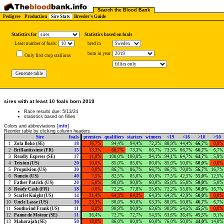
Search the Blood Bank
Pedigree
Production
Sire Stats
Breeder's Guide
Statistics for
Statistics based on foals
Least number of foals:
bred in
born in year
.
Only first crop stallions
.
sires with at least 10 foals born 2019
Race results due: 5/13/24
statistics based on fillies
Colors and abbreviations [
info
]
Reorder table by clicking column headers
Sire
foals
premiers
qualifiers
starters
winners
<19
<16
>10
>50
1
Zola Boko (SE)
18
16,7%
94,4%
94,4%
72,2%
88,9%
44,4%
66,7
%
0,0%
2
Brillantissime (FR)
15
13,3%
66,7%
73,3%
66,7%
73,3%
66,7%
66,7
%
6,7%
3
Readly Express (SE)
17
11,8%
100,0%
100,0%
94,1%
94,1%
64,7%
64,7
%
5,9%
4
Trixton (US)
20
10,0%
85,0%
85,0%
80,0%
85,0%
50,0%
60,0
%
0,0%
5
Propulsion (US)
30
0,0%
86,7%
86,7%
66,7%
86,7%
70,0%
56,7
%
16,7%
6
Nuncio (US)
40
7,5%
82,5%
85,0%
60,0%
77,5%
42,5%
55,0
%
12,5%
7
Father Patrick (US)
20
5,0%
90,0%
90,0%
60,0%
85,0%
55,0%
50,0
%
5,0%
8
Ready Cash (FR)
18
0,0%
72,2%
77,8%
55,6%
72,2%
55,6%
50,0
%
16,7%
9
Scarlet Knight (US)
14
21,4%
64,3%
64,3%
64,3%
64,3%
42,9%
50,0
%
0,0%
10
Uncle Lasse (US)
30
23,3%
90,0%
90,0%
63,3%
80,0%
50,0%
46,7
%
6,7%
11
Southwind Frank (US)
11
0,0%
90,9%
90,9%
63,6%
90,9%
54,5%
45,5
%
0,0%
12
Panne de Moteur (SE)
11
36,4%
72,7%
72,7%
54,5%
63,6%
36,4%
45,5
%
9,1%
13
Maharajah (SE)
50
18,0%
86,0%
80,0%
60,0%
76,0%
50,0%
44,0
%
14,0%