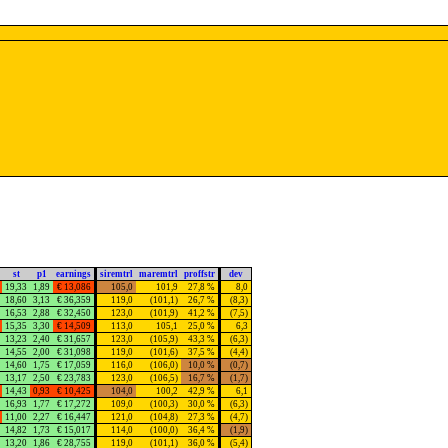
st
p1
earnings
siremtrl
maremtrl
proffstr
dev
19,33
1,89
€ 13,086
105,0
101,9
27,8 %
8,0
18,60
3,13
€ 36,359
119,0
(101,1)
26,7 %
(8,3)
16,53
2,88
€ 32,450
123,0
(101,9)
41,2 %
(7,5)
15,35
3,30
€ 14,509
113,0
105,1
25,0 %
6,3
13,23
2,40
€ 31,657
123,0
(105,9)
43,3 %
(6,3)
14,55
2,00
€ 31,098
119,0
(101,6)
37,5 %
(4,4)
14,60
1,75
€ 17,059
116,0
(106,0)
10,0 %
(0,7)
13,17
2,50
€ 23,783
123,0
(106,5)
16,7 %
(1,7)
14,43
0,93
€ 10,425
104,0
100,2
42,9 %
6,1
16,93
1,77
€ 17,272
109,0
(100,3)
30,0 %
(6,3)
11,00
2,27
€ 16,447
121,0
(104,8)
27,3 %
(4,7)
14,82
1,73
€ 15,017
114,0
(100,0)
36,4 %
(1,9)
13,20
1,86
€ 28,755
119,0
(101,1)
36,0 %
(5,4)