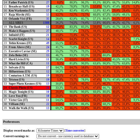
14
Father Patrick (US)
27
0,0%
88,9%
96,3%
81,5%
88,9%
66,7%
55,6%
14,8%
15
Broadway Hall (US)
19
42,1%
78,9%
78,9%
52,6%
78,9%
47,4%
42,1%
5,3%
16
Ken Warkentin (US)
17
41,2%
82,4%
82,4%
52,9%
82,4%
29,4%
29,4%
0,0%
17
Raja Mirchi (SE)
55
12,7%
72,7%
72,7%
60,0%
67,3%
50,9%
49,1%
5,5%
18
Orlando Vici (FR)
35
28,6%
82,9%
85,7%
57,1%
80,0%
34,3%
37,1%
2,9%
ALL SIRES
1388
26,2%
74,5%
74,4%
52,8%
66,6%
40,2%
42,7%
6,5%
19
The Bank (US)
12
25,0%
83,3%
83,3%
50,0%
75,0%
41,7%
58,3%
0,0%
20
Make it Happen (US)
27
48,1%
77,8%
74,1%
44,4%
63,0%
29,6%
40,7%
0,0%
21
Infinitif (IT)
21
23,8%
71,4%
66,7%
42,9%
57,1%
38,1%
38,1%
0,0%
22
Scarlet Knight (US)
14
14,3%
64,3%
57,1%
35,7%
42,9%
35,7%
35,7%
7,1%
23
Tobin Kronos (IT)
49
55,1%
67,3%
63,3%
32,7%
51,0%
22,4%
26,5%
0,0%
24
From Above (SE)
24
41,7%
75,0%
66,7%
45,8%
58,3%
33,3%
33,3%
8,3%
25
Executive Caviar (SE)
29
55,2%
79,3%
79,3%
51,7%
65,5%
37,9%
34,5%
0,0%
26
Zola Boko (SE)
15
46,7%
93,3%
93,3%
33,3%
80,0%
33,3%
26,7%
0,0%
27
Hard Livin (US)
11
36,4%
63,6%
54,5%
45,5%
54,5%
45,5%
45,5%
0,0%
28
What the Hill (CA)
11
9,1%
81,8%
90,9%
63,6%
90,9%
72,7%
63,6%
0,0%
29
Solvato (US)
17
64,7%
64,7%
58,8%
23,5%
52,9%
17,6%
17,6%
0,0%
30
Hillustrious (US)
12
58,3%
41,7%
41,7%
16,7%
16,7%
8,3%
8,3%
0,0%
31
Centurion A.T.M. (US)
19
10,5%
47,4%
47,4%
26,3%
47,4%
21,1%
21,1%
0,0%
32
Trixton (US)
19
5,3%
73,7%
78,9%
47,4%
73,7%
47,4%
47,4%
10,5%
33
Super Photo Kosmos (US)
13
30,8%
53,8%
46,2%
15,4%
46,2%
7,7%
7,7%
0,0%
34
Classic Photo (US)
21
33,3%
71,4%
71,4%
47,6%
66,7%
28,6%
33,3%
0,0%
35
Magic Tonight (US)
10
20,0%
90,0%
90,0%
60,0%
80,0%
40,0%
40,0%
0,0%
36
Love You (FR)
10
20,0%
60,0%
70,0%
30,0%
60,0%
10,0%
30,0%
0,0%
37
Victor Gio (IT)
11
54,5%
54,5%
54,5%
45,5%
54,5%
27,3%
36,4%
9,1%
38
Villiam (SE)
22
13,6%
90,9%
86,4%
50,0%
68,2%
27,3%
31,8%
4,5%
39
Walk the Walk (US)
13
69,2%
46,2%
53,8%
30,8%
30,8%
7,7%
23,1%
0,0%
Preferences
Display record marks as:
[
Time converter
]
Convert earnings to: