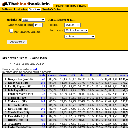
Search the Blood Bank
Pedigree
Production
Sire Stats
Breeder's Guide
Statistics for
Statistics based on foals
Least number of foals:
bred in
born in year
.
Only first crop stallions
.
sires with at least 10 aged foals
Race results due: 5/13/24
Colors and abbreviations [
info
]
Reorder table by clicking column headers
Sire
foals
starters
winners
<19
<16
>10
>50
st
p1
earnin
1
Googoo Gaagaa (US)
43
83,7%
79,1%
81,4%
65,1%
65,1%
23,3%
30,23
4,60
€ 101,4
2
Ready Cash (FR)
283
87,6%
81,3%
86,6%
71,7%
74,6%
31,4%
33,87
6,11
€ 71,2
3
Readly Express (SE)
58
86,2%
82,8%
86,2%
74,1%
72,4%
43,1%
26,86
5,31
€ 68,3
4
Bold Eagle (FR)
77
77,9%
71,4%
76,6%
51,9%
55,8%
24,7%
22,36
4,13
€ 58,5
5
Panne de Moteur (SE)
33
78,8%
63,6%
69,7%
39,4%
45,5%
6,1%
17,85
2,39
€ 45,9
6
Muscle Hill (US)
344
84,0%
75,0%
81,4%
65,1%
64,2%
23,8%
23,12
3,94
€ 45,6
7
Maharajah (SE)
407
83,3%
72,2%
80,3%
62,4%
65,1%
26,3%
31,48
4,38
€ 43,8
8
Bird Parker (FR)
13
84,6%
61,5%
61,5%
46,2%
53,8%
30,8%
26,38
4,23
€ 42,1
9
Raja Mirchi (SE)
208
82,7%
69,2%
79,8%
61,1%
60,6%
19,2%
32,74
4,42
€ 41,2
10
Muscle Mass (US)
48
95,8%
85,4%
95,8%
77,1%
79,2%
25,0%
39,69
4,44
€ 40,7
11
Cantab Hall (US)
168
87,5%
78,6%
82,1%
63,7%
63,1%
19,6%
35,33
4,59
€ 38,1
12
Orlando Vici (FR)
380
87,4%
72,6%
82,6%
59,5%
62,1%
18,2%
39,83
4,31
€ 36,8
13
Trixton (US)
92
84,8%
65,2%
79,3%
51,1%
47,8%
17,4%
17,09
3,01
€ 36,3
14
Father Patrick (US)
30
86,7%
76,7%
83,3%
66,7%
70,0%
33,3%
27,93
4,00
€ 36,1