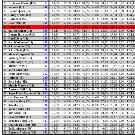
15
Explosive Matter (US)
73
84,9%
71,2%
83,6%
61,6%
61,6%
20,5%
29,70
3,27
€ 36,1
16
Varenne (IT)
248
77,8%
67,7%
72,2%
52,4%
54,4%
17,3%
32,44
4,40
€ 35,9
17
Up and Quick (FR)
73
86,3%
71,2%
80,8%
57,5%
65,8%
21,9%
29,74
3,89
€ 35,1
18
Going Kronos (IT)
301
81,4%
69,1%
78,1%
56,8%
54,8%
21,3%
30,33
4,11
€ 34,2
19
Djali Boko (SE)
27
70,4%
51,9%
70,4%
40,7%
48,1%
14,8%
21,00
2,85
€ 33,4
20
Love You (FR)
780
82,3%
67,6%
75,5%
49,9%
53,3%
15,5%
32,80
4,56
€ 32,6
21
Classic Photo (US)
123
78,9%
56,9%
70,7%
43,1%
48,8%
13,0%
31,33
2,99
€ 32,0
22
Scarlet Knight (US)
798
86,1%
65,3%
79,6%
51,3%
55,3%
15,0%
37,25
3,49
€ 31,7
23
Donato Hanover (US)
153
86,3%
73,2%
83,7%
55,6%
58,2%
13,1%
27,39
3,78
€ 31,6
24
Hard Livin (US)
100
64,0%
36,0%
49,0%
30,0%
32,0%
7,0%
17,72
1,54
€ 30,6
25
Ken Warkentin (US)
240
83,8%
68,3%
79,6%
56,7%
60,0%
18,3%
36,29
3,92
€ 29,9
26
S.J.'s Caviar (US)
397
77,6%
64,5%
72,3%
46,6%
51,9%
11,3%
25,25
3,23
€ 28,6
27
S.J.'s Photo (US)
290
81,7%
67,2%
75,2%
43,4%
52,8%
13,1%
37,57
4,27
€ 27,3
28
Make it Happen (US)
367
84,5%
67,0%
81,2%
50,4%
55,0%
11,7%
36,40
3,43
€ 26,9
29
Wishing Stone (US)
10
80,0%
70,0%
80,0%
50,0%
70,0%
10,0%
32,60
3,10
€ 26,0
30
Quite Easy U.S. (US)
380
82,4%
65,8%
78,4%
48,7%
53,9%
12,1%
34,26
3,27
€ 25,6
31
Mister J.P. (SE)
12
75,0%
58,3%
58,3%
50,0%
50,0%
8,3%
15,17
3,83
€ 25,2
32
Yield Boko (SE)
53
67,9%
47,2%
60,4%
32,1%
35,8%
17,0%
24,06
2,58
€ 23,7
33
From Above (SE)
762
74,5%
58,4%
67,6%
40,8%
45,0%
11,7%
28,12
3,26
€ 23,6
34
Infinitif (IT)
219
80,8%
62,1%
75,3%
49,8%
54,3%
11,4%
33,21
3,20
€ 23,4
35
Zola Boko (SE)
527
82,7%
63,2%
75,3%
50,3%
52,9%
11,8%
32,23
3,00
€ 23,3
36
Muscle Massive (US)
56
80,4%
69,6%
78,6%
51,8%
58,9%
12,5%
30,16
3,00
€ 22,4
37
Andover Hall (US)
196
84,2%
70,9%
80,6%
52,6%
56,1%
12,2%
29,39
3,67
€ 22,2
38
Super Photo Kosmos (US)
691
74,7%
54,8%
67,3%
39,9%
44,1%
10,0%
30,95
2,70
€ 21,8
39
Gift Kronos (IT)
204
77,9%
62,7%
72,5%
49,0%
55,4%
7,8%
36,70
3,12
€ 21,1
40
One too Many (SE)
100
78,0%
58,0%
72,0%
48,0%
48,0%
12,0%
29,47
2,45
€ 20,5
41
Timoko (FR)
88
79,5%
61,4%
68,2%
40,9%
48,9%
12,5%
25,90
3,42
€ 19,9
42
Yarrah Boko (SE)
101
77,2%
59,4%
72,3%
45,5%
55,4%
7,9%
26,98
2,36
€ 19,7
43
The Bank (US)
86
76,7%
54,7%
69,8%
44,2%
50,0%
10,5%
21,42
2,36
€ 18,5
44
Lavec Kronos (IT)
115
76,5%
58,3%
72,2%
39,1%
47,8%
12,2%
24,87
2,42
€ 18,2
45
Broadway Hall (US)
133
78,9%
60,9%
75,2%
42,9%
43,6%
4,5%
20,86
2,30
€ 16,8
46
Quarcio du Chene (SE)
54
72,2%
55,6%
64,8%
33,3%
40,7%
7,4%
23,26
2,09
€ 15,4
47
Brillantissime (FR)
14
78,6%
64,3%
78,6%
50,0%
57,1%
0,0%
20,93
2,57
€ 14,9
48
Andover Andover (US)
352
75,0%
47,7%
65,9%
30,1%
40,3%
4,8%
29,32
1,95
€ 14,5