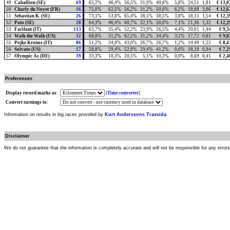
49
Caballion (SE)
69
65,2%
46,4%
56,5%
31,9%
40,6%
5,8%
24,51
1,81
€ 13,0
50
Charly du Noyer (FR)
16
75,0%
62,5%
56,2%
31,2%
50,0%
6,2%
18,88
3,06
€ 12,6
51
Sebastian K. (SE)
26
73,1%
53,8%
65,4%
38,5%
38,5%
3,8%
18,15
1,54
€ 12,3
52
Pato (SE)
28
64,3%
46,4%
60,7%
32,1%
50,0%
7,1%
21,36
1,32
€ 12,2
53
Farifant (IT)
113
63,7%
35,4%
52,2%
23,9%
26,5%
4,4%
20,01
1,44
€ 9,3
54
Walk the Walk (US)
32
68,8%
31,2%
62,5%
31,2%
34,4%
3,1%
17,72
0,81
€ 9,0
55
Pojke Kronos (IT)
86
51,2%
34,9%
43,0%
26,7%
26,7%
1,2%
14,49
1,22
€ 8,4
56
Solvato (US)
17
58,8%
29,4%
52,9%
29,4%
41,2%
0,0%
18,18
0,94
€ 7,2
57
Olympic As (DE)
39
33,3%
10,3%
20,5%
5,1%
10,3%
0,0%
8,69
0,41
€ 2,4
Preferences
Display record marks as:
[
Time converter
]
Convert earnings to:
Information on results in big races provided by
Kurt Anderssons Travsida
.
Disclaimer
We do not guarantee that the information is completely accurate and will not be responsible for any error